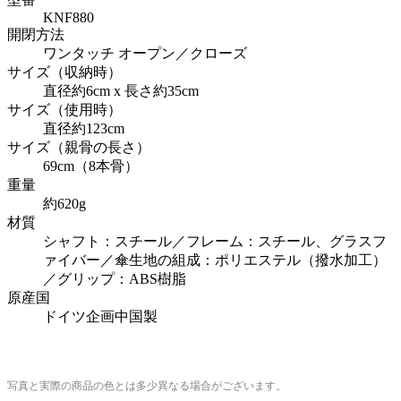
KNF880
開閉方法
ワンタッチ オープン／クローズ
サイズ（収納時）
直径約6cm x 長さ約35cm
サイズ（使用時）
直径約123cm
サイズ（親骨の長さ）
69cm（8本骨）
重量
約620g
材質
シャフト：スチール／フレーム：スチール、グラスフ
ァイバー／傘生地の組成：ポリエステル（撥水加工）
／グリップ：ABS樹脂
原産国
ドイツ企画中国製
写真と実際の商品の色とは多少異なる場合がございます。