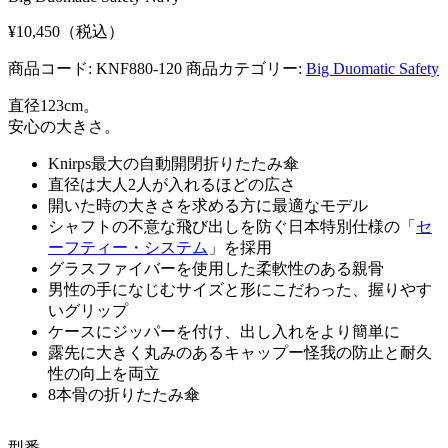
¥10,450（税込）
商品コード: KNF880-120
商品カテゴリー:
Big Duomatic Safety
直径123cm。
安心の大きさ。
Knirps最大の自動開閉折りたたみ傘
直径は大人2人が入れるほどの広さ
開いた時の大きさを求める方に最適なモデル
シャフトの不意な飛び出しを防ぐ日本特別仕様の「
セ
ーフティー・システム
」を採用
グラスファイバーを使用した柔軟性のある親骨
男性の手になじむサイズと形にこだわった、握りやす
いグリップ
ケースにジッパーを付け、出し入れをより簡単に
露先に大きく丸みのあるキャップー怪我の防止と耐久
性の向上を両立
8本骨の折りたたみ傘
型番