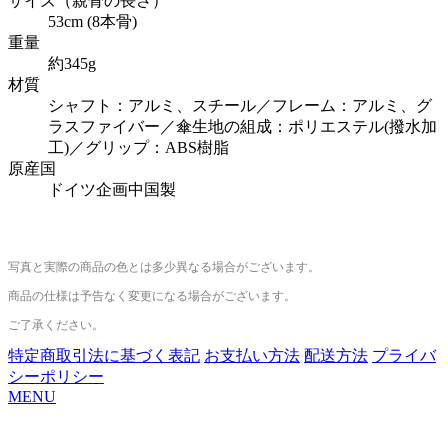
サイズ（親骨の長さ）
53cm (8本骨)
重量
約345g
材質
シャフト：アルミ、スチール／フレーム：アルミ、グ
ラスファイバー／傘生地の組成：ポリエステル(撥水加
工)／グリップ：ABS樹脂
原産国
ドイツ企画中国製
写真と実際の商品の色とは多少異なる場合がございます。
商品の仕様は予告なく変更になる場合がございます。
ご了承ください。
特定商取引法に基づく表記
お支払い方法
配送方法
プライバ
シーポリシー
MENU