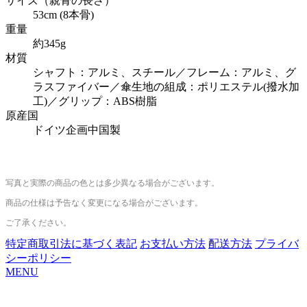
サイズ（親骨の長さ）
53cm (8本骨)
重量
約345g
材質
シャフト：アルミ、スチール／フレーム：アルミ、グ
ラスファイバー／傘生地の組成：ポリエステル(撥水加
工)／グリップ：ABS樹脂
原産国
ドイツ企画中国製
写真と実際の商品の色とは多少異なる場合がございます。
商品の仕様は予告なく変更になる場合がございます。
ご了承ください。
特定商取引法に基づく表記
お支払い方法
配送方法
プライバ
シーポリシー
MENU