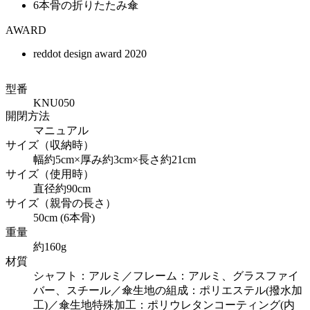
6本骨の折りたたみ傘
AWARD
reddot design award 2020
型番
KNU050
開閉方法
マニュアル
サイズ（収納時）
幅約5cm×厚み約3cm×長さ約21cm
サイズ（使用時）
直径約90cm
サイズ（親骨の長さ）
50cm (6本骨)
重量
約160g
材質
シャフト：アルミ／フレーム：アルミ、グラスファイ
バー、スチール／傘生地の組成：ポリエステル(撥水加
工)／傘生地特殊加工：ポリウレタンコーティング(内