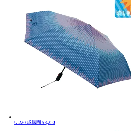
U.220 成層圏
¥8,250