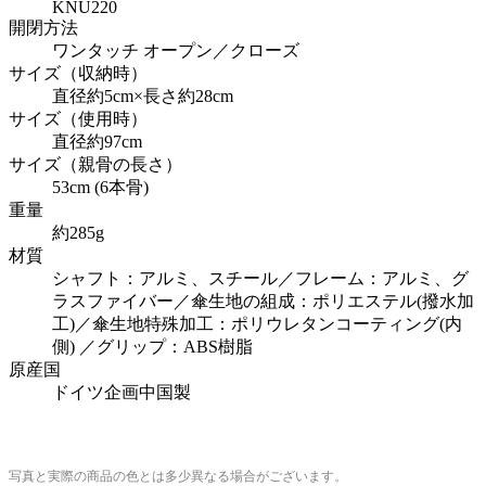
KNU220
開閉方法
ワンタッチ オープン／クローズ
サイズ（収納時）
直径約5cm×長さ約28cm
サイズ（使用時）
直径約97cm
サイズ（親骨の長さ）
53cm (6本骨)
重量
約285g
材質
シャフト：アルミ、スチール／フレーム：アルミ、グ
ラスファイバー／傘生地の組成：ポリエステル(撥水加
工)／傘生地特殊加工：ポリウレタンコーティング(内
側) ／グリップ：ABS樹脂
原産国
ドイツ企画中国製
写真と実際の商品の色とは多少異なる場合がございます。