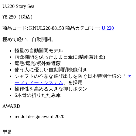
U.220 Story Sea
¥8,250（税込）
商品コード: KNUL220-88153
商品カテゴリー:
U.220
極めて軽い、自動開閉。
軽量の自動開閉モデル
雨傘機能を保ったまま日傘に(晴雨兼用傘)
遮熱/遮光/紫外線遮蔽
使う人に優しい自動開閉機能付き
シャフトの不意な飛び出しを防ぐ日本特別仕様の「
セ
ーフティー・システム
」を採用
操作性を高める大きな押しボタン
6本骨の折りたたみ傘
AWARD
reddot design award 2020
型番