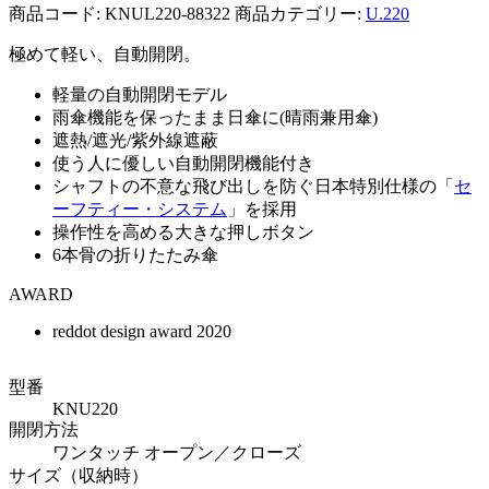
商品コード: KNUL220-88322
商品カテゴリー:
U.220
極めて軽い、自動開閉。
軽量の自動開閉モデル
雨傘機能を保ったまま日傘に(晴雨兼用傘)
遮熱/遮光/紫外線遮蔽
使う人に優しい自動開閉機能付き
シャフトの不意な飛び出しを防ぐ日本特別仕様の「
セ
ーフティー・システム
」を採用
操作性を高める大きな押しボタン
6本骨の折りたたみ傘
AWARD
reddot design award 2020
型番
KNU220
開閉方法
ワンタッチ オープン／クローズ
サイズ（収納時）