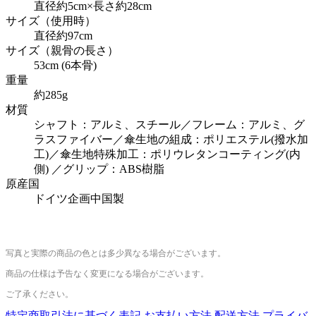
直径約5cm×長さ約28cm
サイズ（使用時）
直径約97cm
サイズ（親骨の長さ）
53cm (6本骨)
重量
約285g
材質
シャフト：アルミ、スチール／フレーム：アルミ、グ
ラスファイバー／傘生地の組成：ポリエステル(撥水加
工)／傘生地特殊加工：ポリウレタンコーティング(内
側) ／グリップ：ABS樹脂
原産国
ドイツ企画中国製
写真と実際の商品の色とは多少異なる場合がございます。
商品の仕様は予告なく変更になる場合がございます。
ご了承ください。
特定商取引法に基づく表記
お支払い方法
配送方法
プライバ